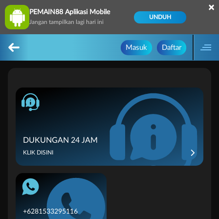
×
PEMAIN88 Aplikasi Mobile
UNDUH
Jangan tampilkan lagi hari ini
Masuk
Daftar
DUKUNGAN 24 JAM
KLIK DISINI
+6281533295116