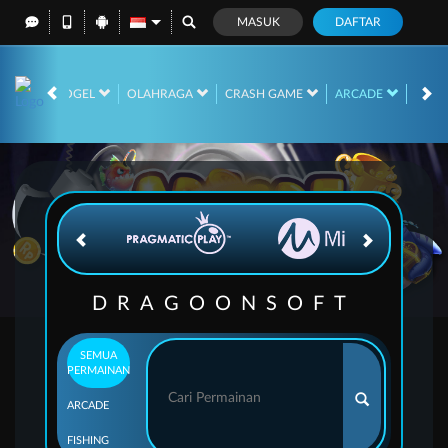
MASUK
DAFTAR
RACE
TOGEL
OLAHRAGA
CRASH GAME
ARCADE
POK
DRAGOONSOFT
SEMUA
PERMAINAN
ARCADE
FISHING