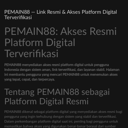
PEMAIN88 — Link Resmi & Akses Platform Digital
Terverifikasi
PEMAIN88: Akses Resmi
Platform Digital
Terverifikasi
PEMAIN88 menyediakan akses resmi platform digital untuk pengguna
Indonesia dengan sistem aman, link terverifikasi, dan layanan stabil. Halaman
ini membantu pengguna yang mencari PEMAIN88 untuk menemukan akses
yang tepat, cepat, dan terpercaya.
Tentang PEMAIN88 sebagai
Platform Digital Resmi
PEMAIN88 dikenal sebagai platform digital yang menyediakan akses resmi bagi
pengguna yang ingin terhubung dengan sistem yang stabil dan terverifikasi.
Dalam perkembangan platform digital saat ini, penting bagi pengguna untuk
memastikan bahwa akses yang digunakan benar-benar berasal dari sumber