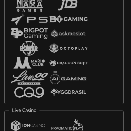
Live Casino