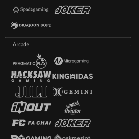
Arcade