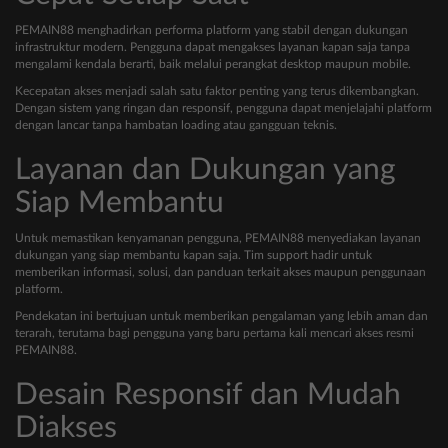
PEMAIN88 menghadirkan performa platform yang stabil dengan dukungan
infrastruktur modern. Pengguna dapat mengakses layanan kapan saja tanpa
mengalami kendala berarti, baik melalui perangkat desktop maupun mobile.
Kecepatan akses menjadi salah satu faktor penting yang terus dikembangkan.
Dengan sistem yang ringan dan responsif, pengguna dapat menjelajahi platform
dengan lancar tanpa hambatan loading atau gangguan teknis.
Layanan dan Dukungan yang
Siap Membantu
Untuk memastikan kenyamanan pengguna, PEMAIN88 menyediakan layanan
dukungan yang siap membantu kapan saja. Tim support hadir untuk
memberikan informasi, solusi, dan panduan terkait akses maupun penggunaan
platform.
Pendekatan ini bertujuan untuk memberikan pengalaman yang lebih aman dan
terarah, terutama bagi pengguna yang baru pertama kali mencari akses resmi
PEMAIN88.
Desain Responsif dan Mudah
Diakses