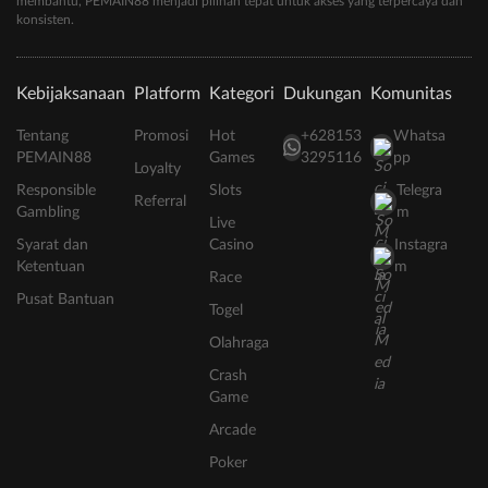
membantu, PEMAIN88 menjadi pilihan tepat untuk akses yang terpercaya dan
konsisten.
Kebijaksanaan
Platform
Kategori
Dukungan
Komunitas
Tentang
Promosi
Hot
+628153
Whatsa
PEMAIN88
Games
3295116
pp
Loyalty
Responsible
Slots
Telegra
Referral
Gambling
m
Live
Syarat dan
Casino
Instagra
Ketentuan
m
Race
Pusat Bantuan
Togel
Olahraga
Crash
Game
Arcade
Poker