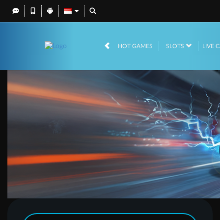
HOT GAMES
SLOTS
LIVE 