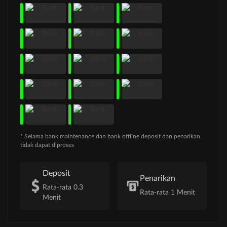
* Selama bank maintenance dan bank offline deposit dan penarikan
tidak dapat diproses
Deposit
Penarikan
Rata-rata 0.3
Rata-rata 1 Menit
Menit