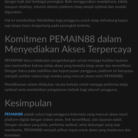
dengan baik dari berbagai perangkat. Baik menggunakan smartphone, tablet,
maupun desktop, seluruh elemen platform tetap tampil optimal dan mudah
digunakan.
Hal ini memberikan fleksibilitas bagi pengguna untuk tetap terhubung kapan
saja tanpa harus bergantung pada perangkat tertentu.
Komitmen PEMAIN88 dalam
Menyediakan Akses Terpercaya
PEMAIN88 terus melakukan pengembangan untuk menjaga kualitas layanan
dan memastikan bahwa setiap akses yang tersedia tetap aman dan terverifikasi.
Dengan fokus pada stabilitas dan kepercayaan pengguna, platform ini berupaya
menjadi sumber utama bagi mereka yang mencari akses resmi PEMAIN88.
Pemeliharaan sistem dilakukan secara berkala untuk menjaga performa tetap
optimal serta memberikan pengalaman terbaik bagi seluruh pengguna.
Kesimpulan
PEMAIN88
adalah solusi bagi pengguna Indonesia yang mencari akses resmi
platform digital dengan sistem aman, link terverifikasi, dan layanan stabil.
Dengan struktur yang jelas, performa optimal, serta dukungan yang siap
membantu, PEMAIN88 menjadi pilihan tepat untuk akses yang terpercaya dan
konsisten.