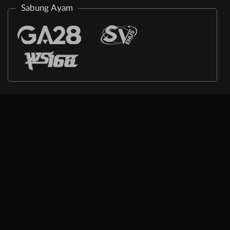
Sabung Ayam