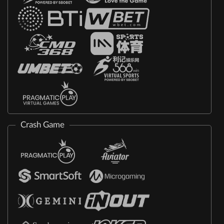
Crash Game