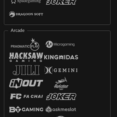
Arcade