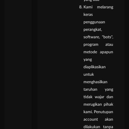
Kami melarang
keras
penggunaan
perangkat,
software, "bots",
program atau
metode apapun
yang
diaplikasikan
untuk
menghasilkan
taruhan yang
tidak wajar dan
merugikan pihak
kami. Penutupan
account akan
dilakukan tanpa