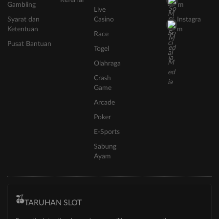
Referral
Gambling
m
Live
Syarat dan
Casino
Instagra
Ketentuan
m
Race
Pusat Bantuan
Togel
Olahraga
Crash
Game
Arcade
Poker
E-Sports
Sabung
Ayam
TARUHAN SLOT