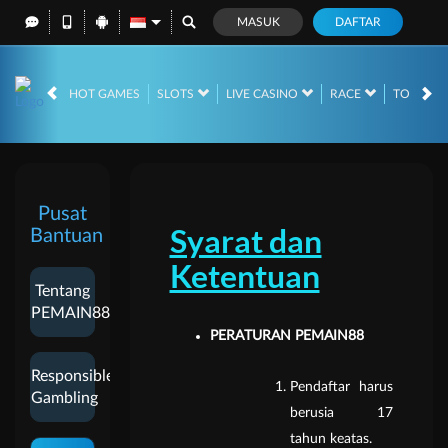
MASUK
DAFTAR
HOT GAMES
SLOTS
LIVE CASINO
RACE
TOGEL
Pusat
Syarat dan
Bantuan
Ketentuan
Tentang
PEMAIN88
PERATURAN PEMAIN88
Responsible
Pendaftar harus
Gambling
berusia 17
tahun keatas.