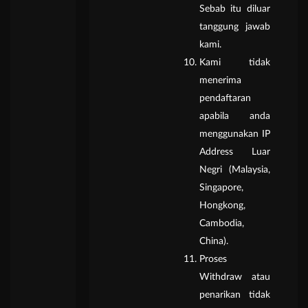
Sebab itu diluar
tanggung jawab
kami.
Kami tidak
menerima
pendaftaran
apabila anda
menggunakan IP
Address Luar
Negri (Malaysia,
Singapore,
Hongkong,
Cambodia,
China).
Proses
Withdraw atau
penarikan tidak