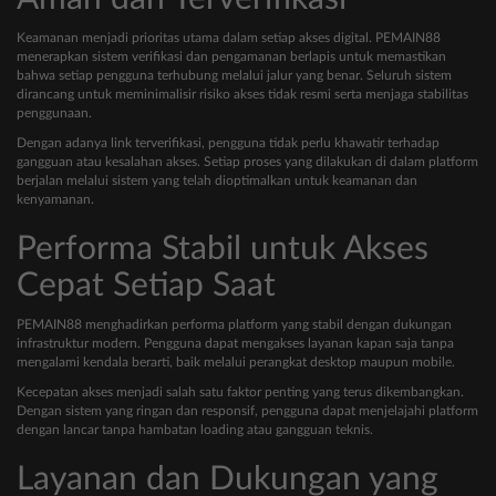
Keamanan menjadi prioritas utama dalam setiap akses digital. PEMAIN88
menerapkan sistem verifikasi dan pengamanan berlapis untuk memastikan
bahwa setiap pengguna terhubung melalui jalur yang benar. Seluruh sistem
dirancang untuk meminimalisir risiko akses tidak resmi serta menjaga stabilitas
penggunaan.
Dengan adanya link terverifikasi, pengguna tidak perlu khawatir terhadap
gangguan atau kesalahan akses. Setiap proses yang dilakukan di dalam platform
berjalan melalui sistem yang telah dioptimalkan untuk keamanan dan
kenyamanan.
Performa Stabil untuk Akses
Cepat Setiap Saat
PEMAIN88 menghadirkan performa platform yang stabil dengan dukungan
infrastruktur modern. Pengguna dapat mengakses layanan kapan saja tanpa
mengalami kendala berarti, baik melalui perangkat desktop maupun mobile.
Kecepatan akses menjadi salah satu faktor penting yang terus dikembangkan.
Dengan sistem yang ringan dan responsif, pengguna dapat menjelajahi platform
dengan lancar tanpa hambatan loading atau gangguan teknis.
Layanan dan Dukungan yang