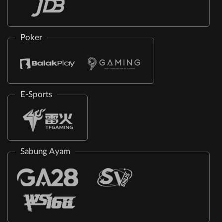
Poker
E-Sports
Sabung Ayam