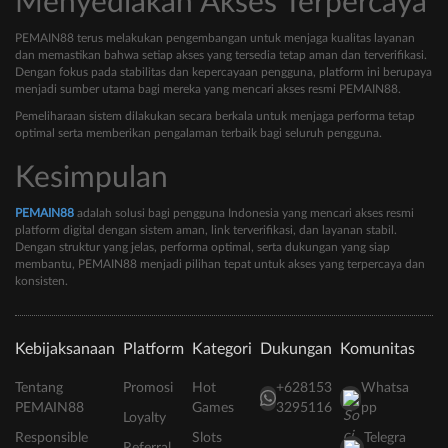
Menyediakan Akses Terpercaya
PEMAIN88 terus melakukan pengembangan untuk menjaga kualitas layanan
dan memastikan bahwa setiap akses yang tersedia tetap aman dan terverifikasi.
Dengan fokus pada stabilitas dan kepercayaan pengguna, platform ini berupaya
menjadi sumber utama bagi mereka yang mencari akses resmi PEMAIN88.
Pemeliharaan sistem dilakukan secara berkala untuk menjaga performa tetap
optimal serta memberikan pengalaman terbaik bagi seluruh pengguna.
Kesimpulan
PEMAIN88
adalah solusi bagi pengguna Indonesia yang mencari akses resmi
platform digital dengan sistem aman, link terverifikasi, dan layanan stabil.
Dengan struktur yang jelas, performa optimal, serta dukungan yang siap
membantu, PEMAIN88 menjadi pilihan tepat untuk akses yang terpercaya dan
konsisten.
Kebijaksanaan
Platform
Kategori
Dukungan
Komunitas
Tentang
Promosi
Hot
+628153
Whatsa
PEMAIN88
Games
3295116
pp
Loyalty
Responsible
Slots
Telegra