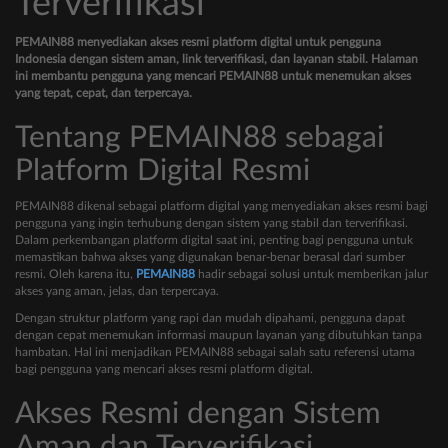
Terverifikasi
PEMAIN88 menyediakan akses resmi platform digital untuk pengguna
Indonesia dengan sistem aman, link terverifikasi, dan layanan stabil. Halaman
ini membantu pengguna yang mencari PEMAIN88 untuk menemukan akses
yang tepat, cepat, dan terpercaya.
Tentang PEMAIN88 sebagai
Platform Digital Resmi
PEMAIN88 dikenal sebagai platform digital yang menyediakan akses resmi bagi
pengguna yang ingin terhubung dengan sistem yang stabil dan terverifikasi.
Dalam perkembangan platform digital saat ini, penting bagi pengguna untuk
memastikan bahwa akses yang digunakan benar-benar berasal dari sumber
resmi. Oleh karena itu,
PEMAIN88
hadir sebagai solusi untuk memberikan jalur
akses yang aman, jelas, dan terpercaya.
Dengan struktur platform yang rapi dan mudah dipahami, pengguna dapat
dengan cepat menemukan informasi maupun layanan yang dibutuhkan tanpa
hambatan. Hal ini menjadikan PEMAIN88 sebagai salah satu referensi utama
bagi pengguna yang mencari akses resmi platform digital.
Akses Resmi dengan Sistem
Aman dan Terverifikasi