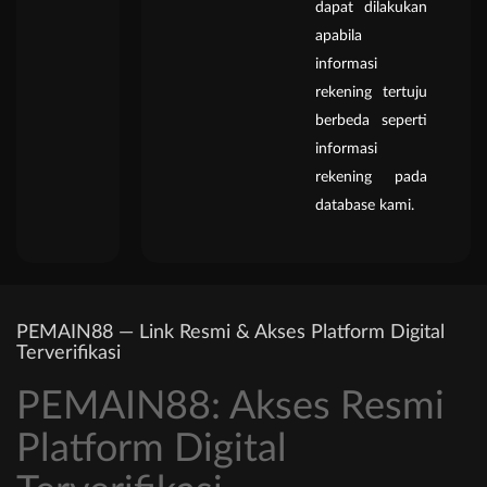
dapat dilakukan
apabila
informasi
rekening tertuju
berbeda seperti
informasi
rekening pada
database kami.
PEMAIN88 — Link Resmi & Akses Platform Digital
Terverifikasi
PEMAIN88: Akses Resmi
Platform Digital