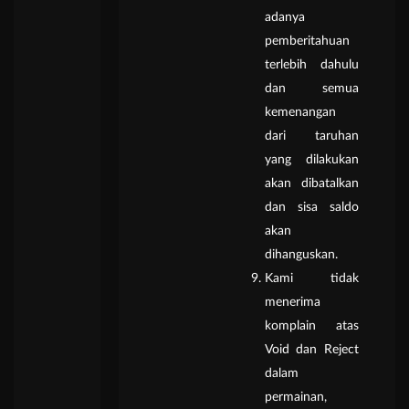
adanya
pemberitahuan
terlebih dahulu
dan semua
kemenangan
dari taruhan
yang dilakukan
akan dibatalkan
dan sisa saldo
akan
dihanguskan.
Kami tidak
menerima
komplain atas
Void dan Reject
dalam
permainan,