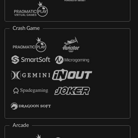
Crash Game
Arcade