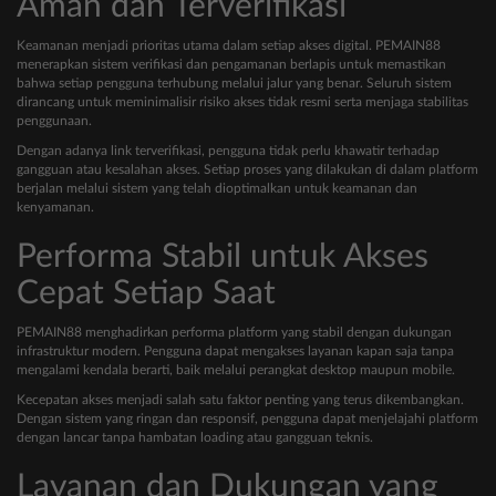
Aman dan Terverifikasi
Keamanan menjadi prioritas utama dalam setiap akses digital. PEMAIN88
menerapkan sistem verifikasi dan pengamanan berlapis untuk memastikan
bahwa setiap pengguna terhubung melalui jalur yang benar. Seluruh sistem
dirancang untuk meminimalisir risiko akses tidak resmi serta menjaga stabilitas
penggunaan.
Dengan adanya link terverifikasi, pengguna tidak perlu khawatir terhadap
gangguan atau kesalahan akses. Setiap proses yang dilakukan di dalam platform
berjalan melalui sistem yang telah dioptimalkan untuk keamanan dan
kenyamanan.
Performa Stabil untuk Akses
Cepat Setiap Saat
PEMAIN88 menghadirkan performa platform yang stabil dengan dukungan
infrastruktur modern. Pengguna dapat mengakses layanan kapan saja tanpa
mengalami kendala berarti, baik melalui perangkat desktop maupun mobile.
Kecepatan akses menjadi salah satu faktor penting yang terus dikembangkan.
Dengan sistem yang ringan dan responsif, pengguna dapat menjelajahi platform
dengan lancar tanpa hambatan loading atau gangguan teknis.
Layanan dan Dukungan yang