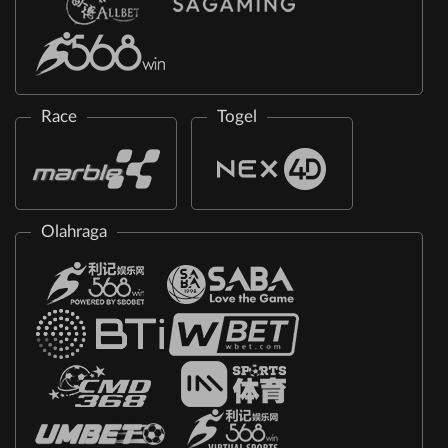
Race
Togel
Olahraga