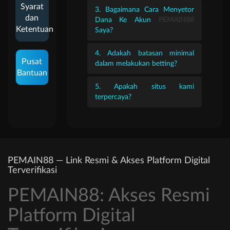
Syarat
3. Bagaimana Cara Menyetor
dan
Dana Ke Akun
PEMAIN88
Ketentuan
Saya?
4. Adakah batasan minimal
Pusat
dalam melakukan betting?
Bantuan
5. Apakah situs kami
terpercaya?
PEMAIN88 — Link Resmi & Akses Platform Digital
Terverifikasi
PEMAIN88: Akses Resmi
Platform Digital