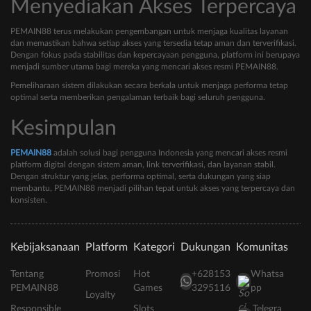
Menyediakan Akses Terpercaya
PEMAIN88 terus melakukan pengembangan untuk menjaga kualitas layanan
dan memastikan bahwa setiap akses yang tersedia tetap aman dan terverifikasi.
Dengan fokus pada stabilitas dan kepercayaan pengguna, platform ini berupaya
menjadi sumber utama bagi mereka yang mencari akses resmi PEMAIN88.
Pemeliharaan sistem dilakukan secara berkala untuk menjaga performa tetap
optimal serta memberikan pengalaman terbaik bagi seluruh pengguna.
Kesimpulan
PEMAIN88
adalah solusi bagi pengguna Indonesia yang mencari akses resmi
platform digital dengan sistem aman, link terverifikasi, dan layanan stabil.
Dengan struktur yang jelas, performa optimal, serta dukungan yang siap
membantu, PEMAIN88 menjadi pilihan tepat untuk akses yang terpercaya dan
konsisten.
Kebijaksanaan
Platform
Kategori
Dukungan
Komunitas
Tentang
Promosi
Hot
+628153
Whatsa
PEMAIN88
Games
3295116
pp
Loyalty
Responsible
Slots
Telegra