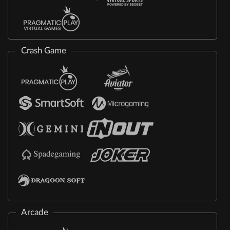
Crash Game
Arcade