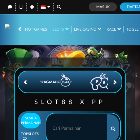
MASUK
DAFTA
IDR
12,663,878,
HOT GAMES
SLOTS
LIVE CASINO
RACE
TOGEL
SLOT88 X PP
SEMUA
PERMAINAN
TOP
SLOTS
20