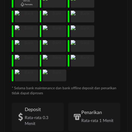
* Selama bank maintenance dan bank offline deposit dan penarikan
tidak dapat diproses
Deposit
Penarikan
Rata-rata 0.3
Rata-rata 1 Menit
Menit