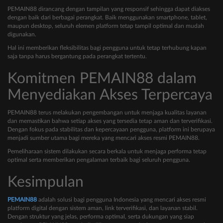
PEMAIN88 dirancang dengan tampilan yang responsif sehingga dapat diakses
dengan baik dari berbagai perangkat. Baik menggunakan smartphone, tablet,
maupun desktop, seluruh elemen platform tetap tampil optimal dan mudah
digunakan.
Hal ini memberikan fleksibilitas bagi pengguna untuk tetap terhubung kapan
saja tanpa harus bergantung pada perangkat tertentu.
Komitmen PEMAIN88 dalam
Menyediakan Akses Terpercaya
PEMAIN88 terus melakukan pengembangan untuk menjaga kualitas layanan
dan memastikan bahwa setiap akses yang tersedia tetap aman dan terverifikasi.
Dengan fokus pada stabilitas dan kepercayaan pengguna, platform ini berupaya
menjadi sumber utama bagi mereka yang mencari akses resmi PEMAIN88.
Pemeliharaan sistem dilakukan secara berkala untuk menjaga performa tetap
optimal serta memberikan pengalaman terbaik bagi seluruh pengguna.
Kesimpulan
PEMAIN88
adalah solusi bagi pengguna Indonesia yang mencari akses resmi
platform digital dengan sistem aman, link terverifikasi, dan layanan stabil.
Dengan struktur yang jelas, performa optimal, serta dukungan yang siap