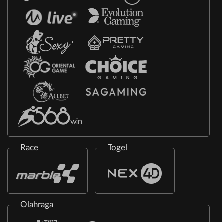
Race
Togel
Olahraga