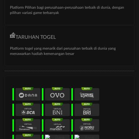
Platform Pilihan bagi perusahaan-perusahaan terbaik di dunia, dengan
pilihan variasi game terbanyak
TARUHAN TOGEL
Platform togel yang menarik dari perusahan terbaik di dunia yang
menawarkan hadiah kemenangan besar