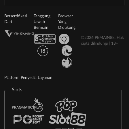
Bersertifikasi
Tanggung
Browser
Dari
Jawab
Yang
Bermain
Didukung
©2026 PEMAIN88. Hak
cipta dilindungi | 18+
Platform Penyedia Layanan
Slots