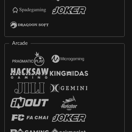
Arcade