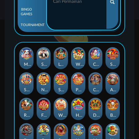
BINGO
GAMES
TOURNAMENT
Moon Goddess
Steamboat Ride : Hold And Win
Legend Of Persia
Winds Of Wealth
Christmas Eve
Sizzling Hot
Seven Seas
Nezha 2
Super Fortune Crown
Pasta Chef
Cursed Deluxe AI
Ancient Rome Deluxe AI
Ragnarok
Fortune Crown AI
Winning Horse
Hot Fruit
Dragon Power Flame
Burning Pearl Bingo