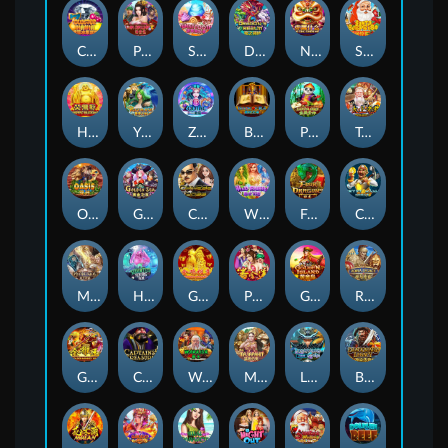
Cluster Mania
Pan Jian Lian 2
Sweet Tooth
Dragon's Realm
Ni Shu Shen Me
Santa Surprise
Happy Buddha
Yggdrasil
Zodiac Deluxe
Book Of Ra
Panda Chef
Tai Shang Lao Jung
Oasis
Golden Sea
Chinese Boss
Wild Fairies
Four Dragons
Crypto Mania
Mythological
Haunted House
Golden Rooster
Pan Jin Lian
Golden Island
Roma Legacy
Golden Monkey King
Captain's Treasure Pro
Warrior
Majapahit
Lightning God
Blackbeard Legacy