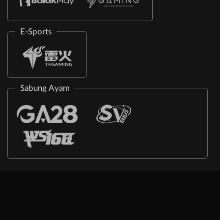
E-Sports
Sabung Ayam