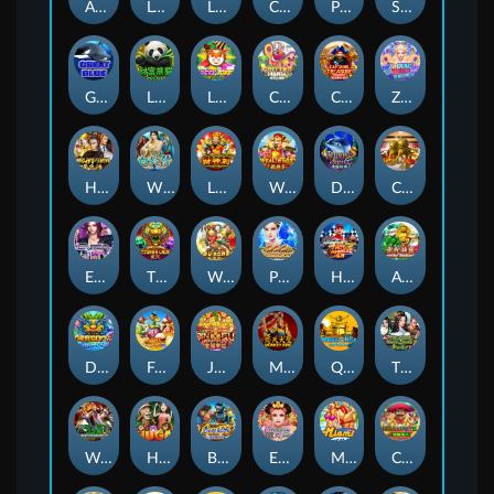
Alice In Wonderland
Leprechaun
Lucky God
Cyber Race
Pharaoh's Tomb
Streets Of Chicago
Great Blue
Lucky Panda
Lucky Joker
Critter Mania Deluxe
Captains Treasure Progressive
Zodiac Bingo
Huang Fei Hong
White Snake
Lucky God Progressive
Wealth God
Dolphin Pearl Deluxe
China
Enter The KTV
Tigers Lair
Wukong
Phoenix 888
Hot Wheels
Ancient Artifact
Dragon Of The Eastern Sea
Fruit Paradise
Jin Fu Xing Yun
Monkey King
Queen Of The Nile
The Legend Of White Snake
Water Margin
Huga
Beach Life
Empress Regnant
Miami
Chilli Hunter