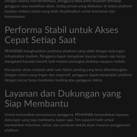
Dengan adanya link terverifikasi, pengguna tidak perlu khawatir terhadap
gangguan atau kesalahan akses. Setiap proses yang dilakukan di dalam platform
berjalan melalui sistem yang telah dioptimalkan untuk keamanan dan
kenyamanan.
Performa Stabil untuk Akses
Cepat Setiap Saat
PEMAIN88 menghadirkan performa platform yang stabil dengan dukungan
infrastruktur modern. Pengguna dapat mengakses layanan kapan saja tanpa
mengalami kendala berarti, baik melalui perangkat desktop maupun mobile.
Kecepatan akses menjadi salah satu faktor penting yang terus dikembangkan.
Dengan sistem yang ringan dan responsif, pengguna dapat menjelajahi platform
dengan lancar tanpa hambatan loading atau gangguan teknis.
Layanan dan Dukungan yang
Siap Membantu
Untuk memastikan kenyamanan pengguna, PEMAIN88 menyediakan layanan
dukungan yang siap membantu kapan saja. Tim support hadir untuk
memberikan informasi, solusi, dan panduan terkait akses maupun penggunaan
platform.