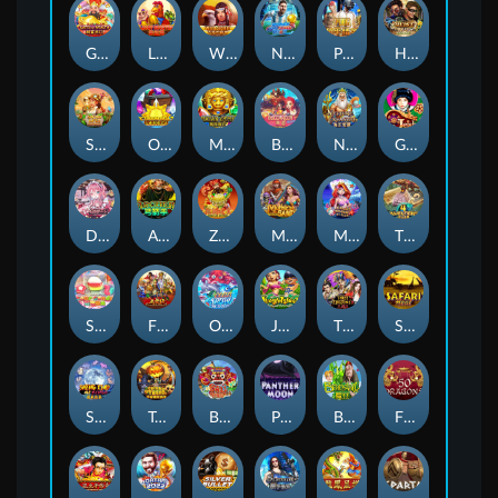
Gates of Wealth
Lucky Rooster
Wild Spirit
Nudge Goal Fever
Pubg
Heist Deluxe
Safari Life 2
Octagon Gem 2
Mayan Gems
Buccaneer Deluxe
Neptune Treasure
Geisha
Date With Miyo
Archer
Zhao Cai Jin Bao
Mythical Sand
Mermaid Treasure
The 4 Invention
Sour Candy
Five Tiger Generals
Ocean Spray
Jungle Island
Three Kingdoms 2
Safari Heat
Sheng Xiao Bingo
Trick Or Treat
Bali
Panther Moon
Beanstalk
Fifty Dragons