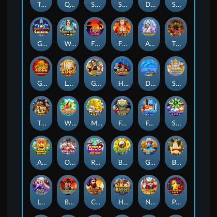
Third Prince's Journey
Qatar 2022
Silver Bullet Progressive
Silver Hand
Dragon Phoenix
Sparta
Genie
Water Reel
Fifty Lions
Fire Reel
Arctic Treasure
Three Kingdoms Quest
Golden Dragon
Lucky Drum
Gold Trail
Highway Kings
Dolphin Treasure
Super Lucky Elephant
Thug Life
Wild Watermelon
Money Vault
Forest Treasure
Four Tigers
Super Stars
Aztec Temple
Ong Bak 2
Respin Mania
Bagua 2
Genie 2
Bonus Bear
League Of Legends
Book Of Ra Deluxe
Columbus
Hercules
Nugget Hunters
Power Stars