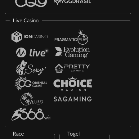
Live Casino
Race
Togel