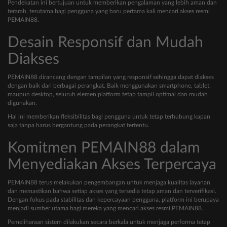
Pendekatan ini bertujuan untuk memberikan pengalaman yang lebih aman dan
terarah, terutama bagi pengguna yang baru pertama kali mencari akses resmi
PEMAIN88.
Desain Responsif dan Mudah
Diakses
PEMAIN88 dirancang dengan tampilan yang responsif sehingga dapat diakses
dengan baik dari berbagai perangkat. Baik menggunakan smartphone, tablet,
maupun desktop, seluruh elemen platform tetap tampil optimal dan mudah
digunakan.
Hal ini memberikan fleksibilitas bagi pengguna untuk tetap terhubung kapan
saja tanpa harus bergantung pada perangkat tertentu.
Komitmen PEMAIN88 dalam
Menyediakan Akses Terpercaya
PEMAIN88 terus melakukan pengembangan untuk menjaga kualitas layanan
dan memastikan bahwa setiap akses yang tersedia tetap aman dan terverifikasi.
Dengan fokus pada stabilitas dan kepercayaan pengguna, platform ini berupaya
menjadi sumber utama bagi mereka yang mencari akses resmi PEMAIN88.
Pemeliharaan sistem dilakukan secara berkala untuk menjaga performa tetap