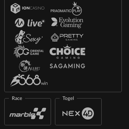
Race
Togel