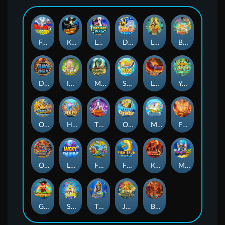
Fantasy Unicorn
King Kong’s Rampage
Legendary Panda
Daily Fishing
Li Kui Pi Yu
Bird Hunter
Dragon Storm
Insect Paradise
Monster Awaken plus
Sea Food Paradise II Plus
Legend of the phoenix
YaoQianShu
OCEAN MONSTER 2
HaiDiLao
Thanos Avengers
Ocean Paradise
Master Of The Deep
Fire Phoenix
Ocean King 3
Lucky Fishing
Fishman Wharf
Fish Music World
Kirin Storm
Mermaids-6s
Golden Legend Plus
Spongebob
Thunder Dragon
Jin Chan Bu Yu
Buffalo thunder