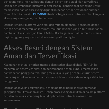
pengguna yang ingin terhubung dengan sistem yang stabil dan terverifikasi.
Dalam perkembangan platform digital saat ini, penting bagi pengguna untuk
memastikan bahwa akses yang digunakan benar-benar berasal dari sumber
resmi. Oleh karena itu,
PEMAIN88
hadir sebagai solusi untuk memberikan jalur
akses yang aman, jelas, dan terpercaya.
Dengan struktur platform yang rapi dan mudah dipahami, pengguna dapat
dengan cepat menemukan informasi maupun layanan yang dibutuhkan tanpa
hambatan. Hal ini menjadikan PEMAIN88 sebagai salah satu referensi utama
bagi pengguna yang mencari akses resmi platform digital.
Akses Resmi dengan Sistem
Aman dan Terverifikasi
Keamanan menjadi prioritas utama dalam setiap akses digital. PEMAIN88
menerapkan sistem verifikasi dan pengamanan berlapis untuk memastikan
bahwa setiap pengguna terhubung melalui jalur yang benar. Seluruh sistem
dirancang untuk meminimalisir risiko akses tidak resmi serta menjaga stabilitas
penggunaan.
Dengan adanya link terverifikasi, pengguna tidak perlu khawatir terhadap
gangguan atau kesalahan akses. Setiap proses yang dilakukan di dalam platform
berjalan melalui sistem yang telah dioptimalkan untuk keamanan dan
kenyamanan.