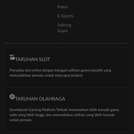
Poker
E-Sports
Sabung
Ayam
TARUHAN SLOT
Penyedia slot online dengan beragam pilihan game menarik yang
memudahkan pemain untuk mencapai jackpot
TARUHAN OLAHRAGA
Sportsbook Gaming Platform Terbaik menawarkan lebih banyak game,
odds yang lebih tinggi, dan menyediakan pilihan yang lebih banyak
untuk pemain.