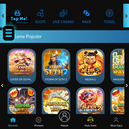
Tap Me!
HOT GAMES
SLOTS
LIVE CASINO
RACE
TOGEL
OL
Game Populer
GATES OF OLYMPUS POP
STORM OF SETH 2
NEZHA 2
MAHJONG WINS 3 – BLACK SCATTER
MAHJONG WAYS
SUPER ELEMENTS 2
Beranda
Promosi
Masuk
Hub. Kami
Akun Saya